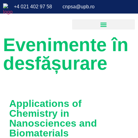
+4 021 402 97 58
cnpsa@upb.ro
Evenimente în
DESPRE CENTRU
desfășurare
Applications of
Chemistry in
Nanosciences and
Biomaterials