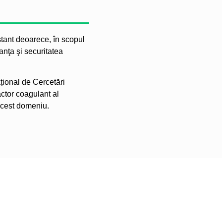
tant deoarece, în scopul
ranţa şi securitatea
țional de Cercetări
actor coagulant al
 acest domeniu.