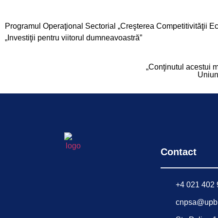
Programul Operaţional Sectorial „Creşterea Competitivităţii 
„Investiţii pentru viitorul dumneavoastră”
„Conţinutul acestui m
Uniun
Contact
+4 021 402 
cnpsa@upb.