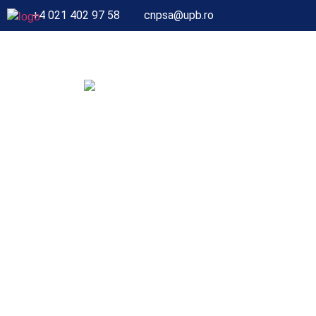
+4 021 402 97 58
cnpsa@upb.ro
ACASĂ
DESPRE CENTRU
LABORA